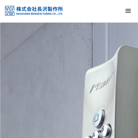
トップ
NAGASAWA MFG. CO., LTD.
信頼と技術で未来の安全を支える
About us