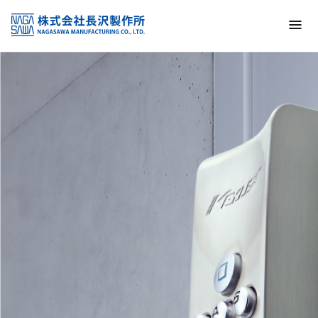
トップ
NAGASAWA MFG. CO., LTD.
信頼と技術で未来の安全を支える
About us