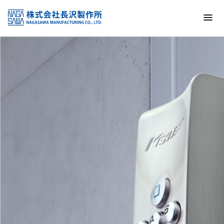
トップ
NAGASAWA MFG. CO., LTD.
信頼と技術で未来の安全を支える
About us