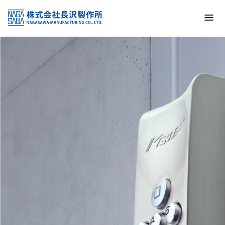
トップ
NAGASAWA MFG. CO., LTD.
信頼と技術で未来の安全を支える
About us