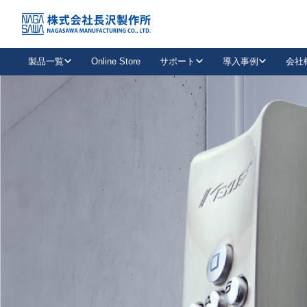
トップ
NAGASAWA MFG. CO., LTD.
信頼と技術で未来の安全を支える
About us
製品一覧
Online Store
サポート
導入事例
会社
新卒採用
会社情報
事業内容
中途採用
お問い合わせ
社会貢献活動
パート
2026年度採用情報
キャリア採用・専門職
メールフォームはこちら
工場で
キーレックス
レバーハンドル
キーレックス
機械式ボタン錠
室内用ドアハンドル
導入事例一覧
装
メールニュース
製品検索
お知らせ一覧
よくある質問（FAQ）
特集
簡単診断
教育機関
21
お客様に適したキーレックスをお探しいただけます。
廃番品情報
発
医療機関
品番から探す
取扱店情報
キーレックスを品番からお探しいただけます。
詳し
企業様採用事
お役立ち情報