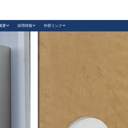
概要
採用情報
外部リンク
YouTube
Instagram
採用
キーレックスカタログ請求
の製品組み立て等
請求フォームはこちら
古代・古代NEO
レバーハンドル
Vi-Clear
古代・古代NEO
飾錠
導入事例一覧
抗ウイルス・抗菌製品
導入事例一覧
Facebook
LinkedIn
00 / 1100から簡単に交換できるキーレックス4000を
日本ロック工業会
売開始しました。
外部サイト
く見る
例
長期住宅使用部材標準化推進協議会
外部サイト