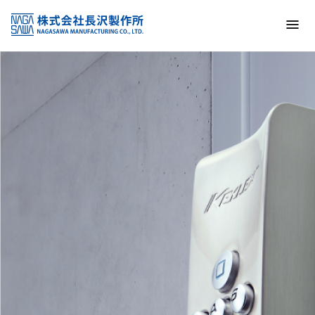
トップ
NAGASAWA MFG. CO., LTD.
信頼と技術で未来の安全を支える
About us