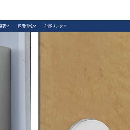
概要
採用情報
外部リンク
YouTube
Instagram
採用
キーレックスカタログ請求
の製品組み立て等
請求フォームはこちら
古代・古代NEO
レバーハンドル
Vi-Clear
古代・古代NEO
飾錠
導入事例一覧
抗ウイルス・抗菌製品
導入事例一覧
Facebook
LinkedIn
00 / 1100から簡単に交換できるキーレックス4000を
日本ロック工業会
売開始しました。
外部サイト
く見る
例
長期住宅使用部材標準化推進協議会
外部サイト