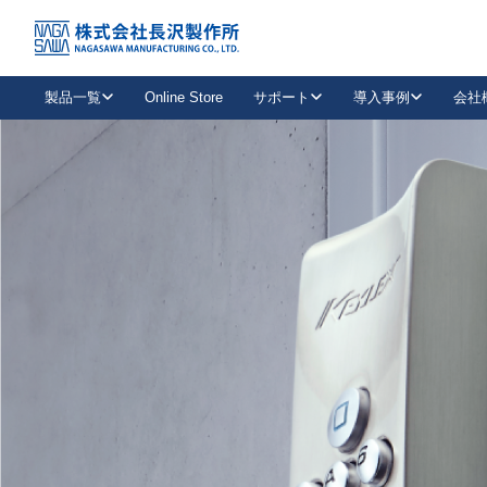
トップ
NAGASAWA MFG. CO., LTD.
信頼と技術で未来の安全を支える
About us
製品一覧
Online Store
サポート
導入事例
会社
新卒採用
会社情報
事業内容
中途採用
お問い合わせ
社会貢献活動
パート
2026年度採用情報
キャリア採用・専門職
メールフォームはこちら
工場で
キーレックス
レバーハンドル
キーレックス
機械式ボタン錠
室内用ドアハンドル
導入事例一覧
装
メールニュース
製品検索
お知らせ一覧
よくある質問（FAQ）
特集
簡単診断
教育機関
21
お客様に適したキーレックスをお探しいただけます。
廃番品情報
発
医療機関
品番から探す
取扱店情報
キーレックスを品番からお探しいただけます。
詳し
企業様採用事
お役立ち情報