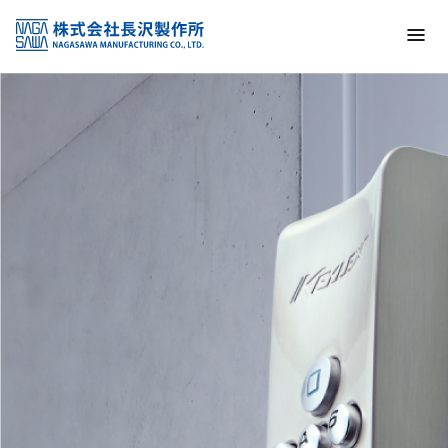
トップ
NAGASAWA MFG. CO., LTD.
信頼と技術で未来の安全を支える
About us