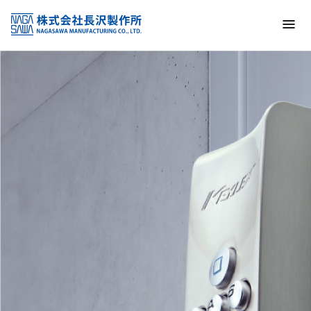
トップ
NAGASAWA MFG. CO., LTD.
信頼と技術で未来の安全を支える
About us