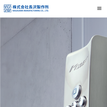
トップ
NAGASAWA MFG. CO., LTD.
信頼と技術で未来の安全を支える
About us