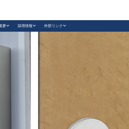
概要
採用情報
外部リンク
YouTube
Instagram
採用
キーレックスカタログ請求
の製品組み立て等
請求フォームはこちら
古代・古代NEO
レバーハンドル
Vi-Clear
古代・古代NEO
飾錠
導入事例一覧
抗ウイルス・抗菌製品
導入事例一覧
Facebook
LinkedIn
00 / 1100から簡単に交換できるキーレックス4000を
日本ロック工業会
売開始しました。
外部サイト
く見る
例
長期住宅使用部材標準化推進協議会
外部サイト