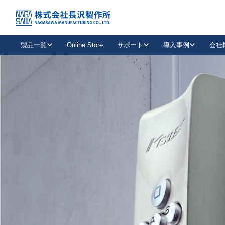
トップ
NAGASAWA MFG. CO., LTD.
信頼と技術で未来の安全を支える
About us
製品一覧
Online Store
サポート
導入事例
会社
新卒採用
会社情報
事業内容
中途採用
お問い合わせ
社会貢献活動
パート
2026年度採用情報
キャリア採用・専門職
メールフォームはこちら
工場で
キーレックス
レバーハンドル
キーレックス
機械式ボタン錠
室内用ドアハンドル
導入事例一覧
装
メールニュース
製品検索
お知らせ一覧
よくある質問（FAQ）
特集
簡単診断
教育機関
21
お客様に適したキーレックスをお探しいただけます。
廃番品情報
発
医療機関
品番から探す
取扱店情報
キーレックスを品番からお探しいただけます。
詳し
企業様採用事
お役立ち情報