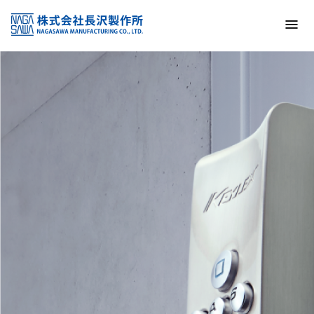
トップ
NAGASAWA MFG. CO., LTD.
信頼と技術で未来の安全を支える
About us