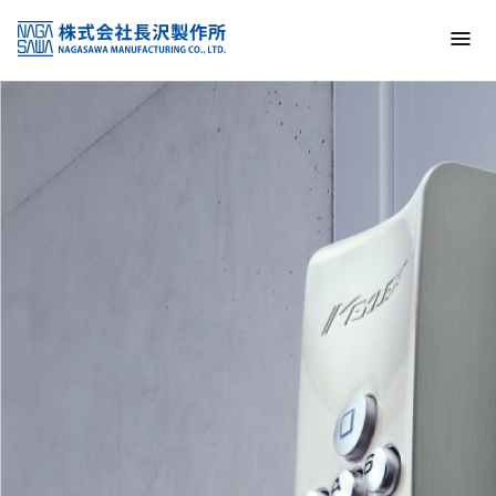
トップ
NAGASAWA MFG. CO., LTD.
信頼と技術で未来の安全を支える
About us