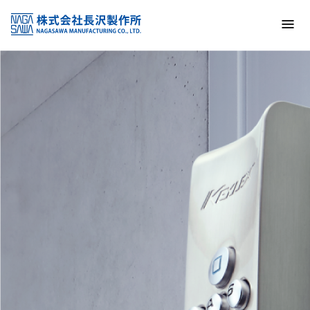
トップ
NAGASAWA MFG. CO., LTD.
信頼と技術で未来の安全を支える
About us