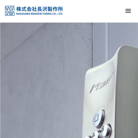
トップ
NAGASAWA MFG. CO., LTD.
信頼と技術で未来の安全を支える
About us