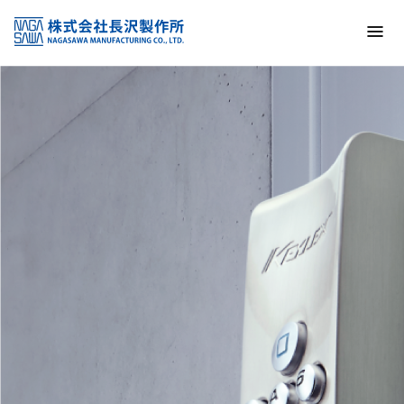
トップ
NAGASAWA MFG. CO., LTD.
信頼と技術で未来の安全を支える
About us