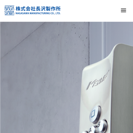
トップ
NAGASAWA MFG. CO., LTD.
信頼と技術で未来の安全を支える
About us