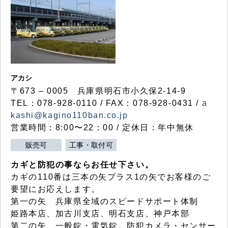
アカシ
〒673 – 0005 兵庫県明石市小久保2-14-9
TEL：078-928-0110 / FAX：078-928-0431 /
a
kashi@kagino110ban.co.jp
営業時間：8:00〜22：00 / 定休日：年中無休
販売可
工事・取付可
カギと防犯の事ならお任せ下さい。
カギの110番は三本の矢プラス1の矢でお客様のご
要望にお応えします。
第一の矢 兵庫県全域のスピードサポート体制
姫路本店、加古川支店、明石支店、神戸本部
第二の矢 一般錠・電気錠。防犯カメラ・センサー