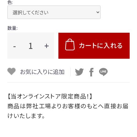
色:
お支払い等について
数量:
会社概要
-
+
カートに入れる
特定商取引法に基づく表記
プライバシーポリシー
お気に入りに追加
利用規約
【当オンラインストア限定商品！】
商品は弊社工場よりお客様のもとへ直接お届
けいたします。