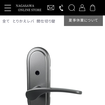
夏季休業について
全て
とりかえレバ
間仕切り錠
新規会員登録
ログイン
製品・サービス
抗ウイルス商品
Vi-Clearレバーハンドル
わんにゃんVi-Clear
ワンタッチバーハンドル
キーレックス
【MIWA】RA交換商品
KEYLEXアプリ用サービスシート