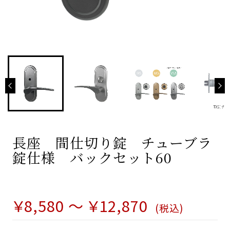
わんにゃんシリーズ
わんにゃんレバーハンドル
わんにゃんフック
とりかえレバ
お取り替えシミュレーション
他社とりかえレバ
お問い合わせ
長座 間仕切り錠 チューブラ
お客様の声
錠仕様 バックセット60
よくあるご質問 -Vi-Clear-
￥8,580 ～ ￥12,870
よくあるご質問 -KEYLEXアプリ-
(税込)
ご購入までの流れ