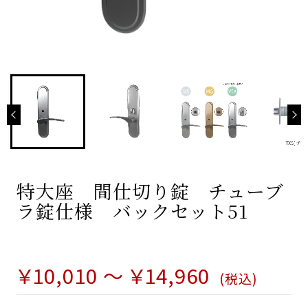
わんにゃんシリーズ
わんにゃんレバーハンドル
わんにゃんフック
とりかえレバ
お取り替えシミュレーション
他社とりかえレバ
お問い合わせ
特大座 間仕切り錠 チューブ
お客様の声
ラ錠仕様 バックセット51
よくあるご質問 -Vi-Clear-
￥10,010 ～ ￥14,960
よくあるご質問 -KEYLEXアプリ-
(税込)
ご購入までの流れ