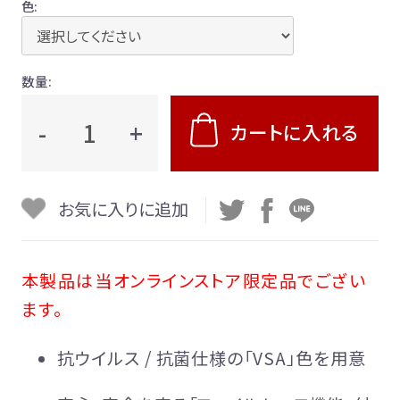
色:
お支払い等について
数量:
会社概要
-
+
カートに入れる
特定商取引法に基づく表記
プライバシーポリシー
お気に入りに追加
利用規約
本製品は当オンラインストア限定品でござい
ます。
抗ウイルス / 抗菌仕様の「VSA」色を用意