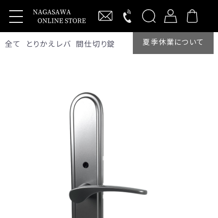
夏季休業について
全て
とりかえレバ
間仕切り錠
新規会員登録
ログイン
製品・サービス
抗ウイルス商品
Vi-Clearレバーハンドル
わんにゃんVi-Clear
ワンタッチバーハンドル
キーレックス
【MIWA】RA交換商品
KEYLEXアプリ用サービスシート