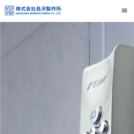
トップ
NAGASAWA MFG. CO., LTD.
信頼と技術で未来の安全を支える
About us