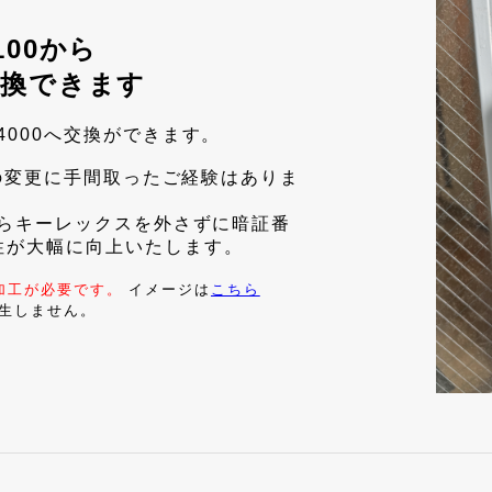
100から
交換できます
4000へ交換ができます。
号の変更に手間取ったご経験はありま
からキーレックスを外さずに暗証番
性が大幅に向上いたします。
加工が必要です。
イメージは
こちら
生しません。