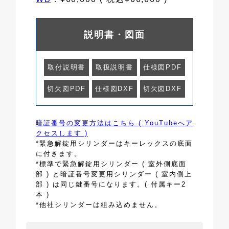
説明書・図面
取付説明書
取扱説明書
仕様図PDF
切欠図PDF
仕様図DXF
切欠図DXF
暗証番号の変更方法はこちら ( YouTubeへア
クセスします )
*緊急解錠用シリンダーはキーレックスの底面
に付きます。
*標準で緊急解錠用シリンダー ( 室外側底面
部 ) と暗証番号変更用シリンダー ( 室内側上
部 ) は同じ鍵番号になります。( 付属キー2
本 )
*他社シリンダーは組み込めません。