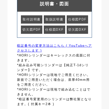
説明書・図面
取付説明書
取扱説明書
仕様図PDF
切欠図PDF
仕様図DXF
切欠図DXF
暗証番号の変更方法はこちら ( YouTubeへア
クセスします )
*HORIシリンダーはキーレックスの底面に付
きます。
*組み込み可能シリンダーは【純正T-1dシリ
ンダー】です。
*HORIシリンダーは現地でご用意ください。
新規でご用意いただく場合は、扉厚40mm用
をご用意ください。
*HORIシリンダーは現地で組み込むことはで
きません。
*暗証番号変更用のシリンダーは弊社製となり
ます。( 付属キー2本 )