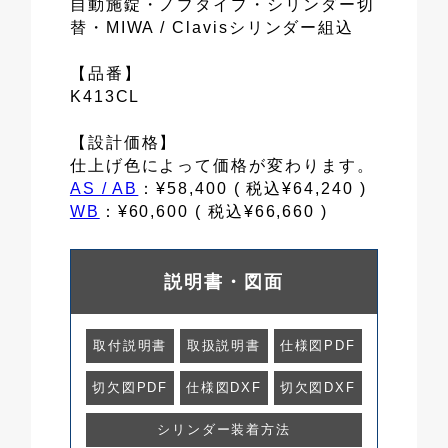
自動施錠・ノブタイプ・シリンダー切
替・MIWA / Clavisシリンダー組込
【品番】
K413CL
【設計価格】
仕上げ色によって価格が変わります。
AS / AB
：¥58,400 ( 税込¥64,240 )
WB
：¥60,600 ( 税込¥66,660 )
説明書・図面
取付説明書
取扱説明書
仕様図PDF
切欠図PDF
仕様図DXF
切欠図DXF
シリンダー装着方法