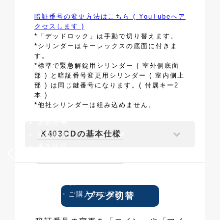
暗証番号の変更方法はこちら ( YouTubeへア
クセスします )
*「デッドロック」は手動で切り替えます。
*シリンダーはキーレックスの底面に付きま
す。
*標準で緊急解錠用シリンダー ( 室外側底面
部 ) と暗証番号変更用シリンダー ( 室内側上
部 ) は同じ鍵番号になります。( 付属キー2
本 )
*他社シリンダーは組み込めません。
製品特長
K403CDの基本仕様
基本操作
基本仕様
製品ラインナップ
他社錠前から取替え
設計価格表
お取付・ご購入のご相談
プラグ切替