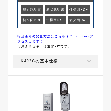
取付説明書
取扱説明書
仕様図PDF
切欠図PDF
仕様図DXF
切欠図DXF
暗証番号の変更方法はこちら ( YouTubeへア
クセスします )
付属されるキーは通常2本です。
K403Cの基本仕様