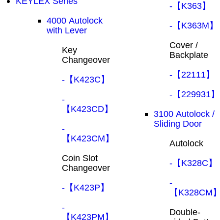
KEYLEX Series
-【K363】
4000 Autolock
-【K363M】
with Lever
Cover /
Key
Backplate
Changeover
-【22111】
-【K423C】
-【229931】
-
【K423CD】
3100 Autolock /
Sliding Door
-
【K423CM】
Autolock
Coin Slot
-【K328C】
Changeover
-
-【K423P】
【K328CM
-
Double-
【K423PM】