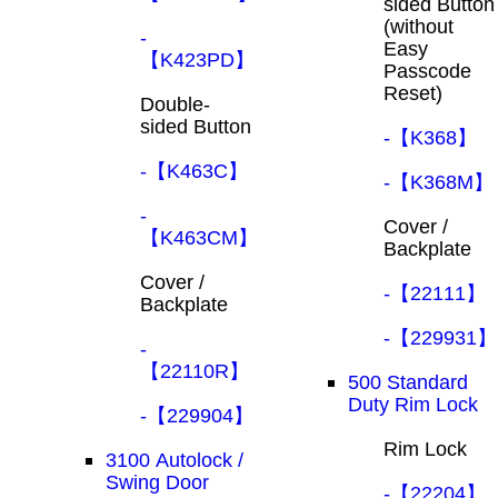
sided Button
(without
-
Easy
【K423PD】
Passcode
Reset)
Double-
sided Button
-【K368】
-【K463C】
-【K368M】
-
Cover /
【K463CM】
Backplate
Cover /
-【22111】
Backplate
-【229931】
-
【22110R】
500 Standard
Duty Rim Lock
-【229904】
Rim Lock
3100 Autolock /
Swing Door
-【22204】