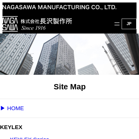
内
容
を
JP
ス
キ
ッ
プ
Site Map
▶︎ HOME
KEYLEX