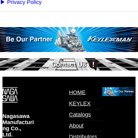
▶︎ Privacy Policy
HOME
KEYLEX
Catalogs
Nagasawa
Manufacturi
About
ng Co.,
Ltd.
Distributors