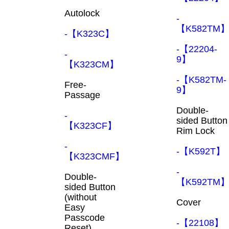
Autolock
-
【K582TM
-【K323C】
-【22204-
-
9】
【K323CM】
-【K582TM-
Free-
9】
Passage
Double-
-
sided Button
【K323CF】
Rim Lock
-
-【K592T】
【K323CMF】
-
Double-
【K592TM
sided Button
(without
Cover
Easy
Passcode
-【22108】
Reset)